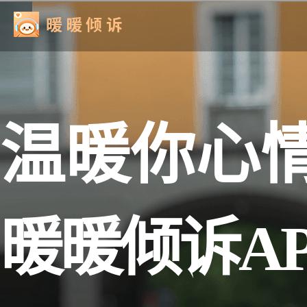
温暖你心
暖暖倾诉AP